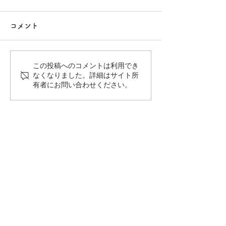
コメント
この投稿へのコメントは利用でき
受注受付締切のお知らせ
制作サービス見
なくなりました。詳細はサイト所
有者にお問い合わせください。
（2026年6月末まで）
切なお知らせ
受注・打合せ可能日時スケジュール