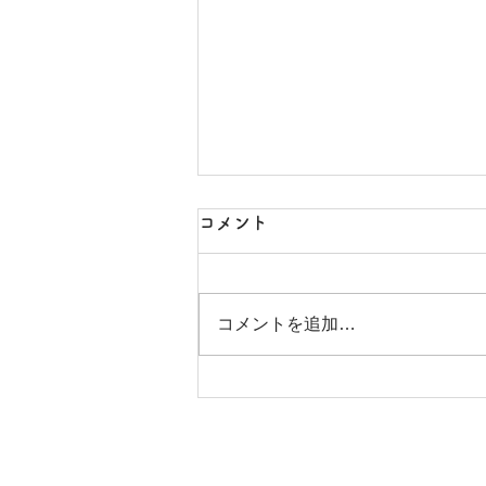
受注歴-2025年
コメント
幼稚園卒園文集デザイン（2021
年～） ピアノ教室 ピアノ教室
コメントを追加…
Webサイト更新 ネイルサロンシ
ョップカード更新 Webサイト制
作４件 キッチンカーロゴデザイ
ン ハンドメイド雑貨ショップカ
ードデザイン 相談支援事務所ロ
ゴデザイン 妊活雑誌 DTP補助
（二期）