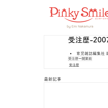
by Emi Nakamura
受注歴-200
育児雑誌編集社 
受注歴ー開業前
受注歴
最新記事