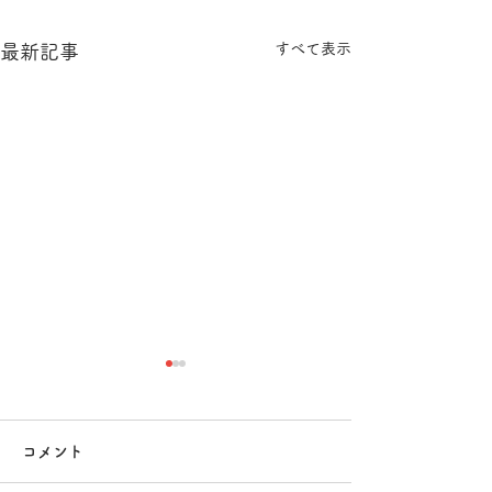
すべて表示
最新記事
受注歴-2024年
受注歴-2023年
幼稚園卒園文集デザイン
幼稚園卒園文集デ
コメント
（2021年～） ピアノ教室
（2021年～） 鍼
Webサイト更新 ピアノ教室
想～SO 様 リー