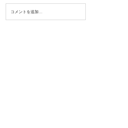
プログラムデザイン ピアノ
イン ​ 森菊鉄工 様 Webサイ
コメントを追加…
教室講師 名刺デザイン ネイ
ト追加ページデザ
ルサロンショップカード制作
合う文学教育の会 様 Webサ
放課後デイサービス ロゴマ
イト更新 齊藤国
ークデザイン 放課後デイサ
所 様 Webサイト デザイン・
ービス チラシデザイン ​妊活
公開 個人様 ​墓石デ
受注・打合せ可能日時スケジュール
雑誌 DTP補助（二期）