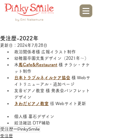
by Emi Nakamura
受注歴-2022年
更新日：
2024年7月28日
政治関係者様 広報イラスト制作
幼稚園卒園文集デザイン（2021年～）
​
木馬Cafe&Restaurant
 様 チラシ・チケ
ット制作
日本トラブルネイルケア協会
様 Webサ
イトリニューアル・追加ページ
友音ピアノ教室 様 発表会パンフレット
デザイン
きわだピアノ教室
 様 
Webサイト更新
個人様 ​墓石デザイン
​妊活雑誌 DTP補助
受注歴ーPinkySmile
受注歴