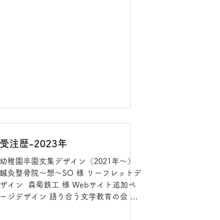
イン ハンドメイド雑貨ショップカード
デザイン 相談支援事務所ロゴデザイン
妊活雑誌 DTP補助（二期）
受注歴-2023年
幼稚園卒園文集デザイン（2021年～）
鍼灸整骨院～想～SO 様 リーフレットデ
ザイン ​ 森菊鉄工 様 Webサイト追加ペ
ージデザイン 語り合う文学教育の会 様
Webサイト更新 齊藤国際知財事務所 様