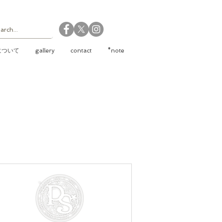
について
gallery
contact
*note