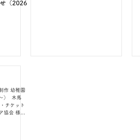
デザイン 放課後デイサービス チラシデ
（2026
ザイン ​妊活雑誌 DTP補助（二期）
制作 幼稚園
） ​ 木馬
協会 様
追加ページ
パンフレット