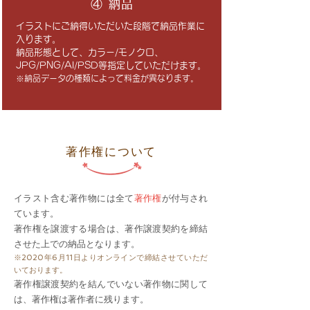
④ 納品
イラストにご納得いただいた段階で納品作業に
入ります。
納品形態として、カラー/モノクロ、
JPG/PNG/AI/PSD等指定していただけます。
※納品データの種類によって料金が異なります。
著作権について
イラスト含む著作物には全て
著作権
が付与され
ています。
著作権を譲渡する場合は、著作譲渡契約を締結
させた上での納品となります。
※2020年6月11日よりオンラインで締結させていただ
いております。
著作権譲渡契約を結んでいない著作物に関して
は、著作権は著作者に残ります。