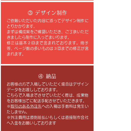
③ デザイン制作
ご依頼いただいた内容に添ってデザイン制作に
とりかかります。
まずは構成案をご確認いただき、ご了承いただ
きましたら制作に入ってまいります。
修正は基本２回まで含まれております。冊子
等、ページ数の多いものは３回までの修正が含
まれます。
④ 納品
お客様の方で入稿していただく場合はデザイン
データをお渡ししております。
​こちらで入稿までさせていただく際は、成果物
をお客様当てに配送手配させていただきます。
※
取引のある外注先
への入稿は手数料は発生い
たしません。​
※外注費用は原則前払いもしくは直接制作会社
へ入金をお願いしております