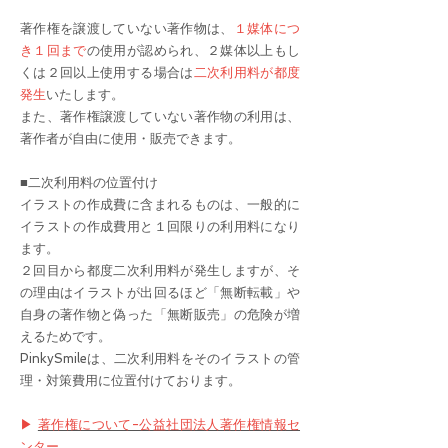
著作権を譲渡していない著作物は、
１媒体につ
き１回まで
の使用が認められ、２媒体以上もし
くは２回以上使用する場合は
二次利用料が都度
発生
いたします。
また、著作権譲渡していない著作物の利用は、
著作者が自由に使用・販売できます。
■二次利用料の位置付け
イラストの作成費に含まれるものは、一般的に
イラストの作成費用と１回限りの利用料になり
ます。
２回目から都度二次利用料が発生しますが、そ
の理由はイラストが出回るほど「無断転載」や
自身の著作物と偽った「無断販売」の危険が増
えるためです。
PinkySmileは、二次利用料をそのイラストの管
理・対策費用に位置付けております。
▶︎
著作権について-公益社団法人著作権情報セ
ンター